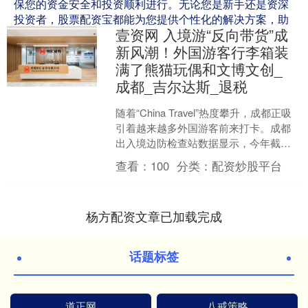
保您的资金安全和投资顺利进行。无论您是新手还是资深
投资者，股票配资宝都能为您提供个性化的解决方案，助
壹资网 入境游“反向带货”成
您实现财务目标。
新风潮！外国游客行李箱装
满了熊猫玩偶和文博文创_
成都_吉尔达斯_退税
随着“China Travel”热度攀升，成都正吸
引着越来越多外国游客前来打卡。成都
出入境边防检查站数据显示，今年截至7
月1日，选择从成都航空口岸入出境外国
查看：
100
分类：
配资炒股平台
人7....
杨方配资文章已加载完成
话题标签
道正网
八戒策略