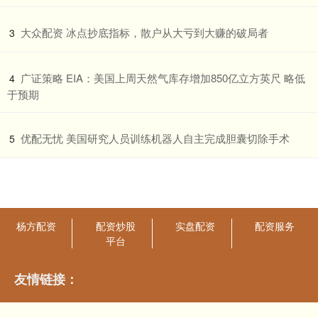
​大众配资 冰点抄底指标，散户从大亏到大赚的破局者
3
​广证策略 EIA：美国上周天然气库存增加850亿立方英尺 略低
4
于预期
​优配无忧 美国研究人员训练机器人自主完成胆囊切除手术
5
杨方配资
配资炒股
实盘配资
配资服务
平台
友情链接：