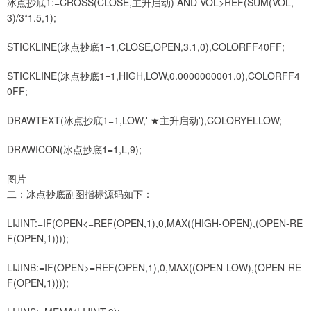
冰点抄底1:=CROSS(CLOSE,主升启动) AND VOL>REF(SUM(VOL,
3)/3*1.5,1);
STICKLINE(冰点抄底1=1,CLOSE,OPEN,3.1,0),COLORFF40FF;
STICKLINE(冰点抄底1=1,HIGH,LOW,0.0000000001,0),COLORFF4
0FF;
DRAWTEXT(冰点抄底1=1,LOW,' ★主升启动'),COLORYELLOW;
DRAWICON(冰点抄底1=1,L,9);
图片
二：冰点抄底副图指标源码如下：
LIJINT:=IF(OPEN<=REF(OPEN,1),0,MAX((HIGH-OPEN),(OPEN-RE
F(OPEN,1))));
LIJINB:=IF(OPEN>=REF(OPEN,1),0,MAX((OPEN-LOW),(OPEN-RE
F(OPEN,1))));