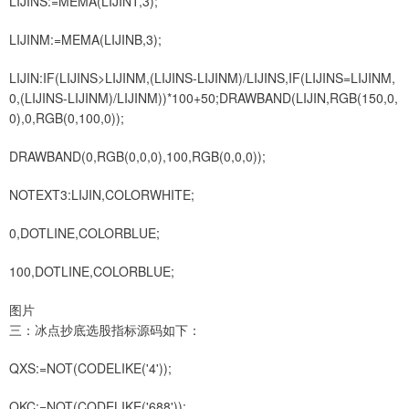
LIJINS:=MEMA(LIJINT,3);
LIJINM:=MEMA(LIJINB,3);
LIJIN:IF(LIJINS>LIJINM,(LIJINS-LIJINM)/LIJINS,IF(LIJINS=LIJINM,
0,(LIJINS-LIJINM)/LIJINM))*100+50;DRAWBAND(LIJIN,RGB(150,0,
0),0,RGB(0,100,0));
DRAWBAND(0,RGB(0,0,0),100,RGB(0,0,0));
NOTEXT3:LIJIN,COLORWHITE;
0,DOTLINE,COLORBLUE;
100,DOTLINE,COLORBLUE;
图片
三：冰点抄底选股指标源码如下：
QXS:=NOT(CODELIKE('4'));
QKC:=NOT(CODELIKE('688'));