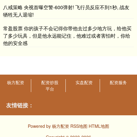
八戒策略 央视首曝空警-600弹射! 飞行员反应不到1秒, 战友
牺牲无人退缩!
常盈股票 你的孩子不会记得你带他去过多少地方玩，给他买
了多少玩具，但是他永远能记住，他难过或者害怕时，你给
他的安全感
杨方配资
配资炒股
实盘配资
配资服务
平台
友情链接：
Powered by
杨方配资
RSS地图
HTML地图
Copyright
© 2023-2026