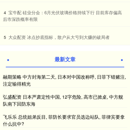
​宝牛配 硅业分会：6月光伏玻璃价格持续下行 目前库存偏高
4
后市深跌概率有限
​大众配资 冰点抄底指标，散户从大亏到大赚的破局者
5
最新文章
融期策略 中方封海第二天, 日本对中国改称呼, 日菲下错赌注,
注定输得精光
弘盛配资 日本严肃定性中国, 12字危险, 高市已掀桌, 中方舰
队南下回防东海
飞乐乐 总统姐弟反目, 菲防长要求官员选边站队, 菲律宾要拿
什么抗中?