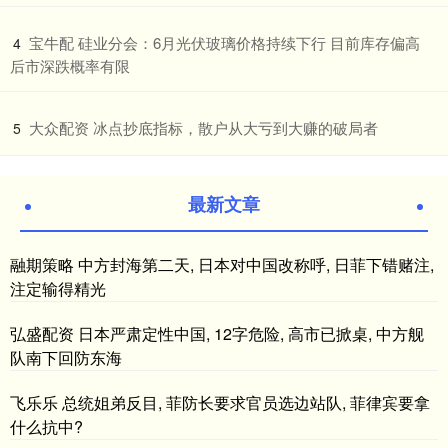
​宝牛配 硅业分会：6月光伏玻璃价格持续下行 目前库存偏高
4
后市深跌概率有限
​大众配资 冰点抄底指标，散户从大亏到大赚的破局者
5
最新文章
融期策略 中方封海第二天, 日本对中国改称呼, 日菲下错赌注,
注定输得精光
弘盛配资 日本严肃定性中国, 12字危险, 高市已掀桌, 中方舰
队南下回防东海
飞乐乐 总统姐弟反目, 菲防长要求官员选边站队, 菲律宾要拿
什么抗中?