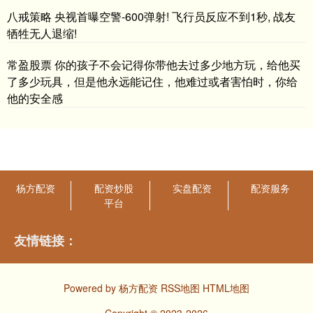
八戒策略 央视首曝空警-600弹射! 飞行员反应不到1秒, 战友
牺牲无人退缩!
常盈股票 你的孩子不会记得你带他去过多少地方玩，给他买
了多少玩具，但是他永远能记住，他难过或者害怕时，你给
他的安全感
杨方配资
配资炒股
实盘配资
配资服务
平台
友情链接：
Powered by
杨方配资
RSS地图
HTML地图
Copyright
© 2023-2026