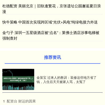
杜德配资 美丽北京｜旧轨逢繁花，京张遗址公园邂逅夏日浪
漫
快牛策略 中国首次实现跨区域“光伏+风电”纯绿电接力外送
金勺子 深圳一五星级酒店被“点名”：莱佛士酒店涉事电梯被
强制查封
推荐资讯
金策宝 过来人的教训：装修这些地方省了
钱，入住后天天被家人骂，太冤了
​配资台 财运的因果
1