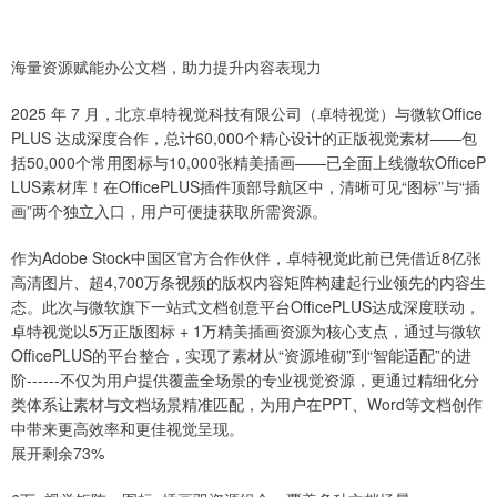
海量资源赋能办公文档，助力提升内容表现力
2025 年 7 月，北京卓特视觉科技有限公司（卓特视觉）与微软Office
PLUS 达成深度合作，总计60,000个精心设计的正版视觉素材——包
括50,000个常用图标与10,000张精美插画——已全面上线微软OfficeP
LUS素材库！在OfficePLUS插件顶部导航区中，清晰可见“图标”与“插
画”两个独立入口，用户可便捷获取所需资源。
作为Adobe Stock中国区官方合作伙伴，卓特视觉此前已凭借近8亿张
高清图片、超4,700万条视频的版权内容矩阵构建起行业领先的内容生
态。此次与微软旗下一站式文档创意平台OfficePLUS达成深度联动，
卓特视觉以5万正版图标 + 1万精美插画资源为核心支点，通过与微软
OfficePLUS的平台整合，实现了素材从“资源堆砌”到“智能适配”的进
阶------不仅为用户提供覆盖全场景的专业视觉资源，更通过精细化分
类体系让素材与文档场景精准匹配，为用户在PPT、Word等文档创作
中带来更高效率和更佳视觉呈现。
展开剩余73%