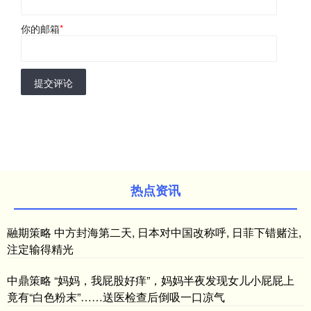
你的邮箱
*
提交评论
热点资讯
融期策略 中方封海第二天, 日本对中国改称呼, 日菲下错赌注,
注定输得精光
中鼎策略 “妈妈，我屁股好痒”，妈妈半夜发现女儿小屁屁上
竟有“白色粉末”……送医检查后倒吸一口凉气