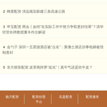
​蜂窝配资 清远规划新建三条高速公路
2
​申宝配资 两会丨如何“在实际工作中努力争取更好结果”？清华
3
经管长聘教授董丰作出解读
​金勺子 深圳一五星级酒店被“点名”：莱佛士酒店涉事电梯被强
4
制查封
​东方财富配资 皮革商跨界“追光”！真牛气还是吹牛皮？
5
杨方配资
配资炒股
实盘配资
配资服务
平台