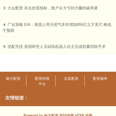
​大众配资 冰点抄底指标，散户从大亏到大赚的破局者
3
​广证策略 EIA：美国上周天然气库存增加850亿立方英尺 略低
4
于预期
​优配无忧 美国研究人员训练机器人自主完成胆囊切除手术
5
杨方配资
配资炒股
实盘配资
配资服务
平台
友情链接：
Powered by
杨方配资
RSS地图
HTML地图