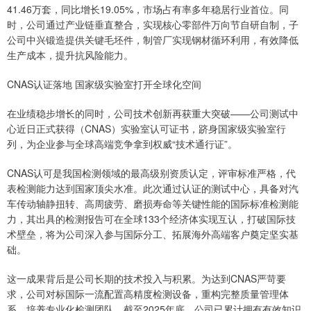
41.46万套，同比增长19.05%，市场占有率多年稳居行业首位。同
时，公司通过产业链垂直整合，实现核心零部件万向节自研自制，子
公司中兴锻造提供关键毛坯件，制管厂实现钢材循环利用，有效降低
生产成本，提升抗风险能力。
CNAS认证落地 国家级实验室打开全球化空间
在业绩稳步增长的同时，公司技术创新再获重大突破——公司测试中
心近日正式获得（CNAS）实验室认可证书，跻身国家级实验室行
列，为企业参与全球高端竞争拿到权威“技术通行证”。
CNAS认可是我国检测领域的最高级别资质认定，评审标准严格，代
表检测能力达到国家顶尖水准。此次通过认证的测试中心，具备对汽
车传动轴静扭转、高周疲劳、磨损寿命等关键性能的国际标准检测能
力，其出具的检测报告可在全球133个经济体实现互认，打破国际技
术壁垒，将为公司深入参与国际分工、拓展海外高端客户奠定坚实基
础。
这一成果背后是公司长期的技术投入与积累。为达到CNAS严苛要
求，公司对标国际一流配置高精度检测设备，重构完整质量管理体
系，培养专业化检测团队。截至2025年底，公司已累计拥有有效知识